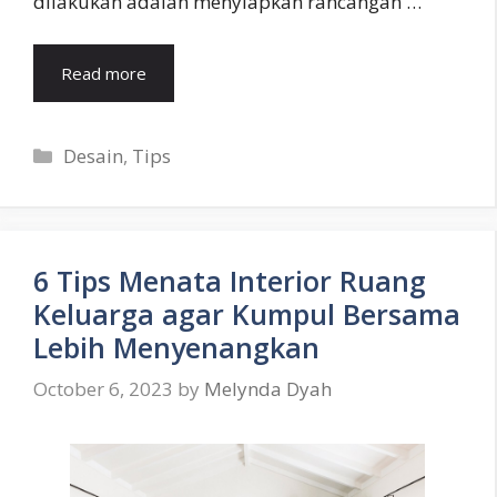
dilakukan adalah menyiapkan rancangan …
Read more
Categories
Desain
,
Tips
6 Tips Menata Interior Ruang
Keluarga agar Kumpul Bersama
Lebih Menyenangkan
October 6, 2023
by
Melynda Dyah