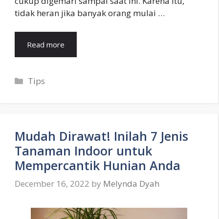
cukup digemari sampai saat ini. Karena itu,
tidak heran jika banyak orang mulai …
Read more
Categories
Tips
Mudah Dirawat! Inilah 7 Jenis
Tanaman Indoor untuk
Mempercantik Hunian Anda
December 16, 2022
by
Melynda Dyah