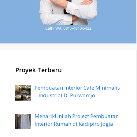
Call / WA: 0815-4840-5422
Proyek Terbaru
Pembuatan Interior Cafe Minimalis
– Industrial Di Purworejo
Menarik! Inilah Project Pembuatan
Interior Rumah di Kadipiro Jogja