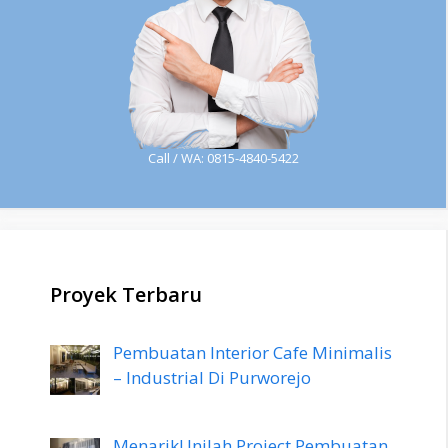
Call / WA: 0815-4840-5422
Proyek Terbaru
Pembuatan Interior Cafe Minimalis
– Industrial Di Purworejo
Menarik! Inilah Project Pembuatan