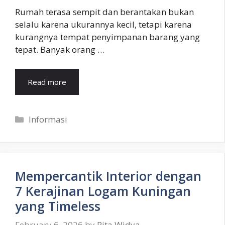
Rumah terasa sempit dan berantakan bukan
selalu karena ukurannya kecil, tetapi karena
kurangnya tempat penyimpanan barang yang
tepat. Banyak orang …
Read more
Categories
Informasi
Mempercantik Interior dengan
7 Kerajinan Logam Kuningan
yang Timeless
February 6, 2026
by
Rita Widya