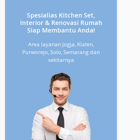
Spesialias Kitchen Set,
Interior & Renovasi Rumah
Siap Membantu Anda!
Area layanan Jogja, Klaten,
Purworejo, Solo, Semarang dan
sekitarnya