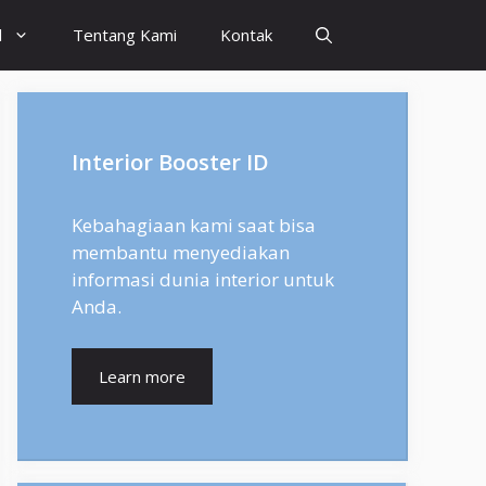
l
Tentang Kami
Kontak
Interior Booster ID
Kebahagiaan kami saat bisa
membantu menyediakan
informasi dunia interior untuk
Anda.
Learn more