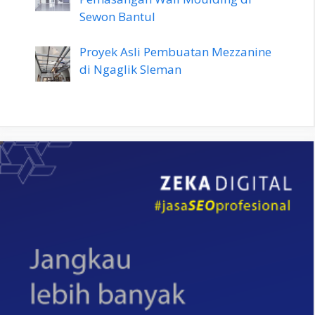
Sewon Bantul
Proyek Asli Pembuatan Mezzanine
di Ngaglik Sleman