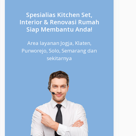
Spesialias Kitchen Set,
Interior & Renovasi Rumah
Siap Membantu Anda!
Area layanan Jogja, Klaten,
Purworejo, Solo, Semarang dan
sekitarnya