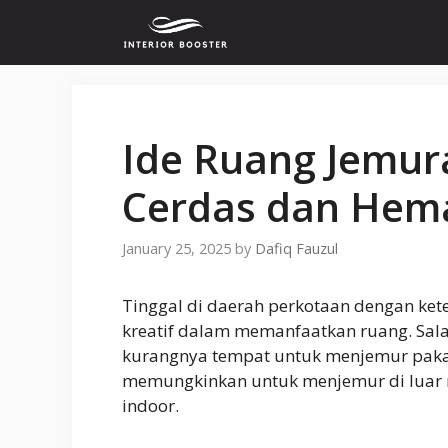
Skip
to
content
Ide Ruang Jemur
Cerdas dan Hem
January 25, 2025
by
Dafiq Fauzul
Tinggal di daerah perkotaan dengan ket
kreatif dalam memanfaatkan ruang. Sala
kurangnya tempat untuk menjemur pakaia
memungkinkan untuk menjemur di luar
indoor.