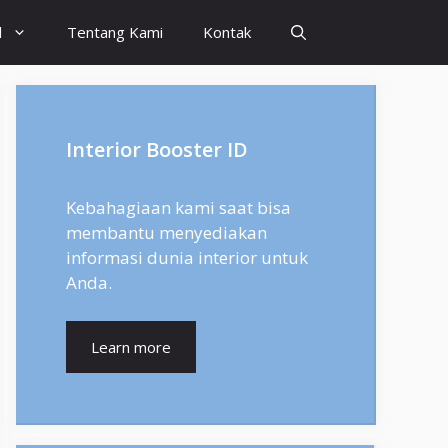
l
Tentang Kami
Kontak
Interior Booster ID
Kebahagiaan kami saat bisa
membantu menyediakan
informasi dunia interior untuk
Anda.
Learn more