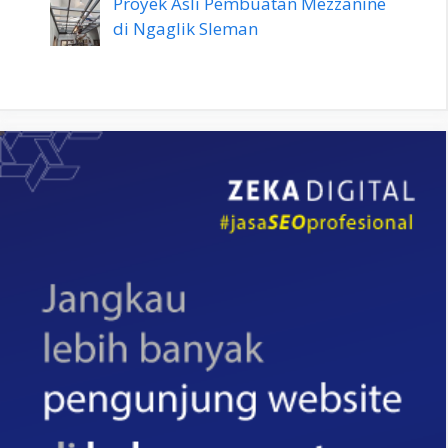
Proyek Asli Pembuatan Mezzanine
di Ngaglik Sleman