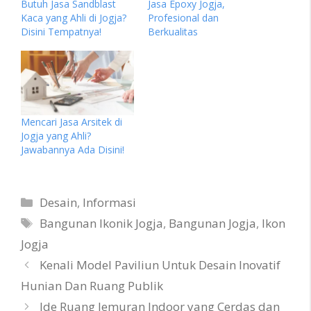
Butuh Jasa Sandblast
Jasa Epoxy Jogja,
Kaca yang Ahli di Jogja?
Profesional dan
Disini Tempatnya!
Berkualitas
Mencari Jasa Arsitek di
Jogja yang Ahli?
Jawabannya Ada Disini!
Categories
Desain
,
Informasi
Tags
Bangunan Ikonik Jogja
,
Bangunan Jogja
,
Ikon
Jogja
Kenali Model Paviliun Untuk Desain Inovatif
Hunian Dan Ruang Publik
Ide Ruang Jemuran Indoor yang Cerdas dan