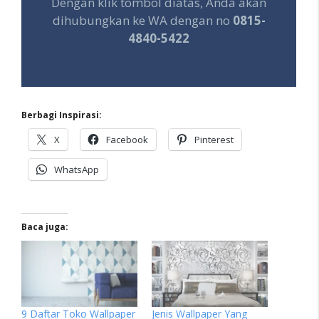
Dengan klik tombol diatas, Anda akan
dihubungkan ke WA dengan no
0815-
4840-5422
Berbagi Inspirasi:
X
Facebook
Pinterest
WhatsApp
Baca juga:
9 Daftar Toko Wallpaper
Jenis Wallpaper Yang