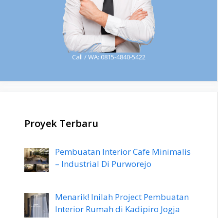
Call / WA: 0815-4840-5422
Proyek Terbaru
Pembuatan Interior Cafe Minimalis
– Industrial Di Purworejo
Menarik! Inilah Project Pembuatan
Interior Rumah di Kadipiro Jogja