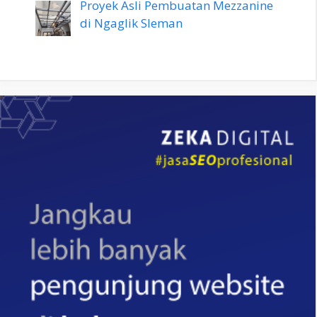
Proyek Asli Pembuatan Mezzanine
di Ngaglik Sleman