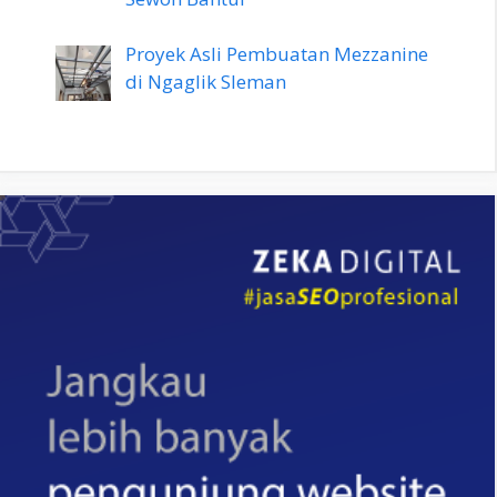
Proyek Asli Pembuatan Mezzanine
di Ngaglik Sleman